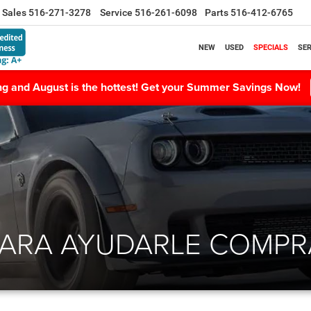
Sales
516-271-3278
Service
516-261-6098
Parts
516-412-6765
NEW
USED
SPECIALS
SER
ing and August is the hottest! Get your Summer Savings Now!
PARA AYUDARLE COMPR